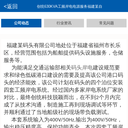
<返回
创统630KVA工频岸电电源服务福建某自
公司动态
行业资讯
常见问题
福建某码头有限公司
地处
位于福建省福州市长乐
区，经营范围包括为船舶提供码头设施服务，仓储
服务等。
为能满足交通运输部相关
码头岸电
建设规范要
求和绿色低碳港口建设的需要及提高该公司港口码
头的经济能效，该公司计划在码头的四个泊位安装
四套工频岸电系统。经过国内多家岸电系统厂家的
对比，最终创统科技脱颖而出，在不到
个月内完
2
成了从技术沟通，制造施工再到现场调试等环节，
并顺利通过了当地船级社的现场带负载测试。
本套系统输入为
输出为
，
40
0V/50H
z
,
40
0V/50H
z
输出稳压精度高，保护功能齐全。本次四套工频岸