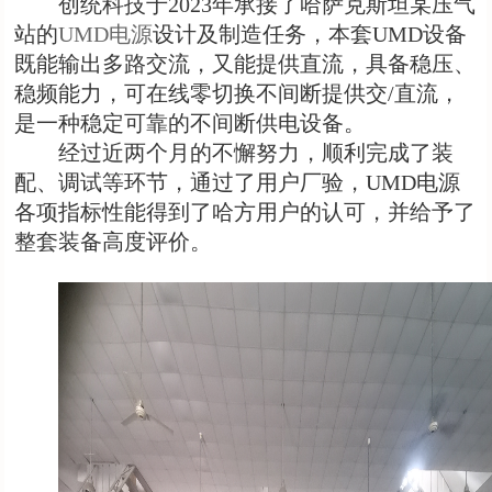
创统科技于
2
023
年承接了哈萨克斯坦某压气
站的
U
MD
电源
设计及制造任务，本套
U
MD
设备
既能输出多路交流，又能提供直流，具备稳压、
稳频能力，可在线零切换不间断提供交
/直流，
是一种稳定可靠的不间断供电设备。
经过近两个月的不懈努力，顺利完成了装
配、调试等环节，通过了用户厂验，
U
MD
电源
各项指标性能得到了哈方用户的认可，并给予了
整套装备高度评价。